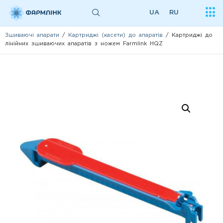
UA
RU
Зшиваючі апарати
/
Картриджі (касети) до апаратів
/ Картриджі до
лінійних зшиваючих апаратів з ножем Farmlink HQZ