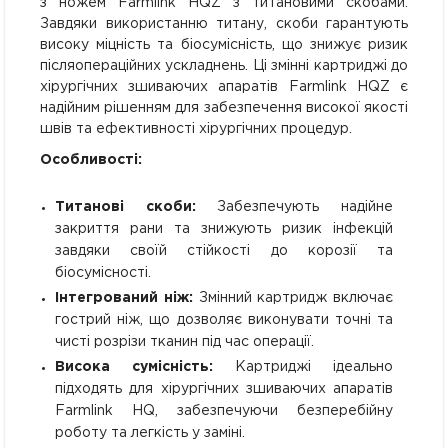
з ножем Farmlink HQZ з титановими скобами.
Завдяки використанню титану, скоби гарантують
високу міцність та біосумісність, що знижує ризик
післяопераційних ускладнень. Ці змінні картриджі до
хірургічних зшиваючих апаратів Farmlink HQZ є
надійним рішенням для забезпечення високої якості
швів та ефективності хірургічних процедур.
Особливості:
Титанові скоби:
Забезпечують надійне
закриття рани та знижують ризик інфекцій
завдяки своїй стійкості до корозії та
біосумісності.
Інтегрований ніж:
Змінний картридж включає
гострий ніж, що дозволяє виконувати точні та
чисті розрізи тканин під час операції.
Висока сумісність:
Картриджі ідеально
підходять для хірургічних зшиваючих апаратів
Farmlink HQ, забезпечуючи безперебійну
роботу та легкість у заміні.