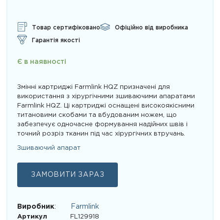
5.00
з 5 на
основі
опитування
покупця
Товар сертифіковано
Офіційно від виробника
Гарантія якості
Є в наявності
Змінні картриджі Farmlink HQZ призначені для
використання з хірургічними зшиваючими апаратами
Farmlink HQZ. Ці картриджі оснащені високоякісними
титановими скобами та вбудованим ножем, що
забезпечує одночасне формування надійних швів і
точний розріз тканин під час хірургічних втручань.
Зшиваючий апарат
ЗАМОВИТИ ЗАРАЗ
Виробник
:
Farmlink
Артикул
FL129918