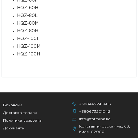
HQZ-60M
HQZ-60H
HQZ-80L
HQZ-80M
HQZ-80H
HQZ-100L
HQZ-100M
HQZ-100H
+380442245486
Вакансии
+380673201042
Доставка товара
info@farmlink.ua
Политика возврата
Константиновская ул., 63,
Документы
Киев, 02000