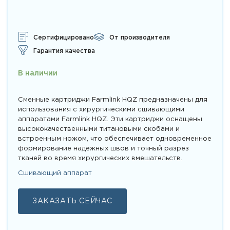
Рейтинг
1
5.00
из 5
на основе
опроса
пользователя
Сертифицировано
От производителя
Гарантия качества
В наличии
Сменные картриджи Farmlink HQZ предназначены для
использования с хирургическими сшивающими
аппаратами Farmlink HQZ. Эти картриджи оснащены
высококачественными титановыми скобами и
встроенным ножом, что обеспечивает одновременное
формирование надежных швов и точный разрез
тканей во время хирургических вмешательств.
Сшивающий аппарат
ЗАКАЗАТЬ СЕЙЧАС