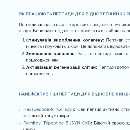
ЯК ПРАЦЮЮТЬ ПЕПТИДИ ДЛЯ ВІДНОВЛЕННЯ ШКІР
Пептиди складаються з коротких ланцюжків амінокисло
шкіри. Вони мають здатність проникати в глибокі шар
Стимуляція вироблення колагену:
Пептиди сти
міцність і пружність шкіри. Це допомагає відновит
Зменшення запалень:
Багато пептидів мають п
пошкодженням.
Активізація регенерації клітин:
Пептиди допома
пошкоджень.
НАЙЕФЕКТИВНІШІ ПЕПТИДИ ДЛЯ ВІДНОВЛЕННЯ ШК
Hexapeptide-9 (Collaxyl)
:
Цей пептид активно стим
загальний тонус шкіри.
Palmitoyl Tripeptide-5 (SYN-Coll)
:
Відомий своєю зд
шкіри.