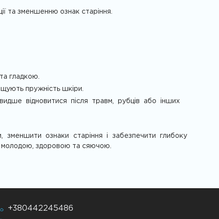
ції та зменшенню ознак старіння.
та гладкою.
ащують пружність шкіри.
идше відновитися після травм, рубців або інших
, зменшити ознаки старіння і забезпечити глибоку
ш молодою, здоровою та сяючою.
+380442245486