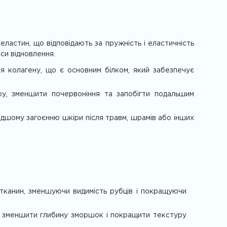
еластин, що відповідають за пружність і еластичність
си відновлення.
я колагену, що є основним білком, який забезпечує
ру, зменшити почервоніння та запобігти подальшим
дшому загоєнню шкіри після травм, шрамів або інших
канин, зменшуючи видимість рубців і покращуючи
є зменшити глибину зморшок і покращити текстуру