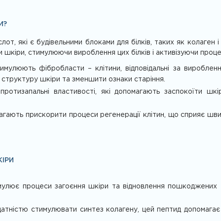
И?
т, які є будівельними блоками для білків, таких як колаген і 
и шкіри, стимулюючи вироблення цих білків і активізуючи проце
мулюють фібробласти – клітини, відповідальні за виробленн
и структуру шкіри та зменшити ознаки старіння.
ротизапальні властивості, які допомагають заспокоїти шкі
гають прискорити процеси регенерації клітин, що сприяє шви
ІРИ
улює процеси загоєння шкіри та відновлення пошкоджених т
атністю стимулювати синтез колагену, цей пептид допомага