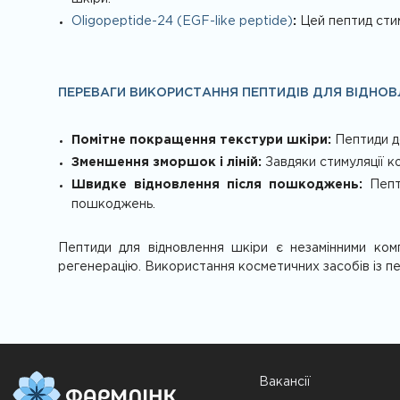
Oligopeptide-24 (EGF-like peptide)
:
Цей пептид стим
ПЕРЕВАГИ ВИКОРИСТАННЯ ПЕПТИДІВ ДЛЯ ВІДНОВ
Помітне покращення текстури шкіри:
Пептиди до
Зменшення зморшок і ліній:
Завдяки стимуляції к
Швидке відновлення після пошкоджень:
Пепти
пошкоджень.
Пептиди для відновлення шкіри є незамінними ком
регенерацію. Використання косметичних засобів із п
Вакансії