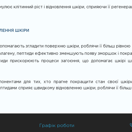
улює клітинний ріст і відновлення шкіри, сприяючи її регенера
ЛЕННЯ ШКІРИ
помагають згладити поверхню шкіри, роблячи її більш рівною 
олагену, пептиди ефективно зменшують появу зморшок і покр
ди прискорюють процеси загоєння, що допомагає шкірі шв
понентами для тих, хто прагне покращити стан своєї шкіри
ептидами сприяє швидкому відновленню шкіри, роблячи її біль
Графік роботи