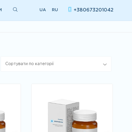
И
+380673201042
UA
RU