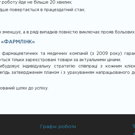
у роботу йде не більше 20 хвилин;
идше повертається в працездатний стан;
 зменшує, а в ряді випадків повністю виключає прояв больових в
Ї «ФАРМЛІНК»
 фармацевтичних та медичних компаній (з 2009 року) гаранту
ться тільки зареєстровані товари за актуальними цінами.
ибудовує індивідуальну стратегію співпраці з кожним кліє
легідь затвердженим планом і з урахуванням напрацьованого до
ований шлях до успіху.
Графік роботи