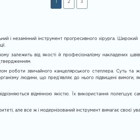
1
2
3
ьний і незамінний інструмент прогресивного хірурга. Широкий 
ії.
 чому залежить від якості й професіоналізму накладених шві
дтвердженням.
ом роботи звичайного канцелярського степлера. Суть та ж:
ганізму людини, що пред’являє до нього підвищені вимоги, як
a відрізняються відмінною якістю. Їх використання полегшує 
итеті, але все ж і модернізований інструмент вимагає своєї ува