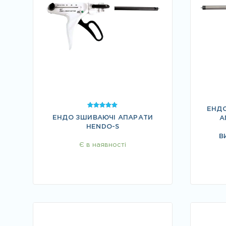
ЕНДО
Оцінено в
ЕНДО ЗШИВАЮЧІ АПАРАТИ
5.00
А
з 5
HENDO-S
В
Є в наявності