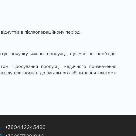
ідчуттів в післяопераційному періоді.
є покупку якісної продукції, що має всі необхідні
нтом. Просування продукції медичного призначення
свіду призводить до загального збільшення кількості
+380442245486