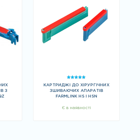
Оцінено в
НИХ
КАРТРИДЖІ ДО ХІРУРГІЧНИХ
5.00
з 5
В З
ЗШИВАЮЧИХ АПАРАТІВ
QZ
FARMLINK HS І HSN
Є в наявності