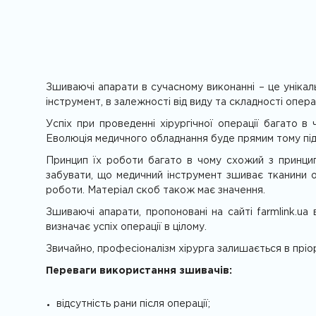
Зшиваючі апарати в сучасному виконанні – це унікал
інструмент, в залежності від виду та складності операц
Успіх при проведенні хірургічної операції багато в
Еволюція медичного обладнання буде прямим тому пі
Принцип їх роботи багато в чому схожий з принцип
забувати, що медичний інструмент зшиває тканини ор
роботи. Матеріал скоб також має значення.
Зшиваючі апарати, пропоновані на сайті farmlink.u
визначає успіх операції в цілому.
Звичайно, професіоналізм хірурга залишається в пріор
Переваги використання зшивачів:
відсутність рани після операції;