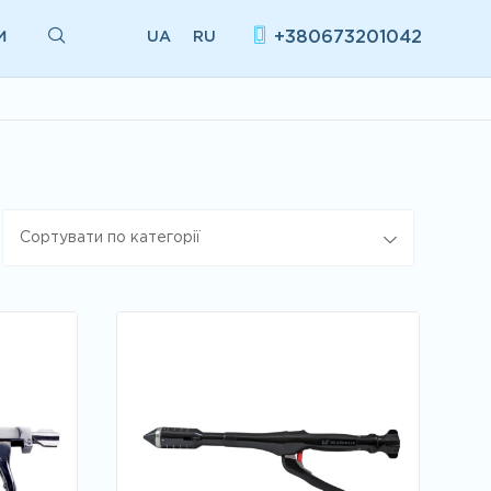
И
+380673201042
UA
RU