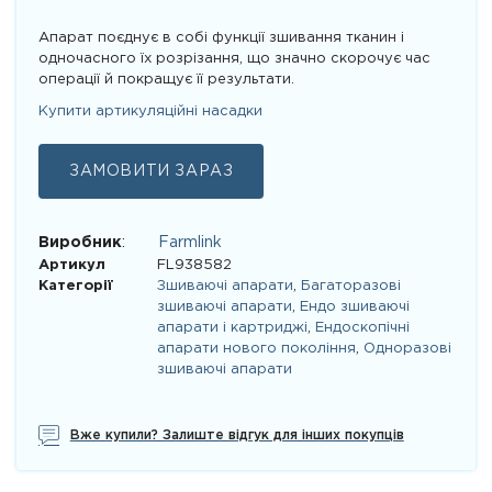
Апарат поєднує в собі функції зшивання тканин і
одночасного їх розрізання, що значно скорочує час
операції й покращує її результати.
Купити артикуляційні насадки
ЗАМОВИТИ ЗАРАЗ
Виробник
:
Farmlink
Артикул
FL938582
Категорії
Зшиваючі апарати
,
Багаторазові
зшиваючі апарати
,
Ендо зшиваючі
апарати і картриджі
,
Ендоскопічні
апарати нового покоління
,
Одноразові
зшиваючі апарати
Вже купили? Залиште відгук для інших покупців