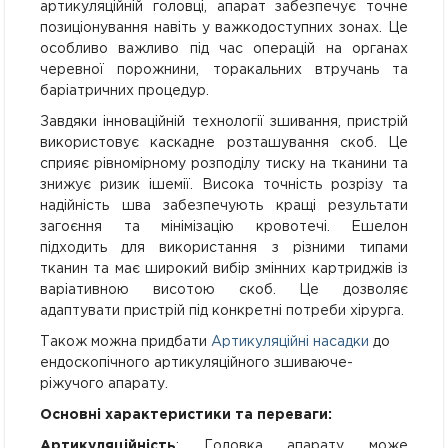
артикуляційній головці, апарат забезпечує точне
позиціонування навіть у важкодоступних зонах. Це
особливо важливо під час операцій на органах
черевної порожнини, торакальних втручань та
баріатричних процедур.
Завдяки інноваційній технології зшивання, пристрій
використовує каскадне розташування скоб. Це
сприяє рівномірному розподілу тиску на тканини та
знижує ризик ішемії. Висока точність розрізу та
надійність шва забезпечують кращі результати
загоєння та мінімізацію кровотечі. Ешелон
підходить для використання з різними типами
тканин та має широкий вибір змінних картриджів із
варіативною висотою скоб. Це дозволяє
адаптувати пристрій під конкретні потреби хірурга.
Також можна придбати
Артикуляційні насадки
до
ендоскопічного артикуляційного зшиваюче-
ріжучого апарату.
Основні характеристики та переваги:
Артикуляційність
: Головка апарату може