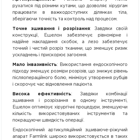
рухатися під різними кутами, що дозволяє хірургам
працювати в важкодоступних ділянках тіла,
зберігаючи точність та контроль над процесом.
Точне зшивання і розрізання
: Завдяки своїй
конструкції, Ешелон забезпечує рівномірне і
надійне накладання скобок, а лезо забезпечує
точний і чистий розріз тканини, що зменшує ризик
ускладнень і прискорює загоєння.
Мало інвазивність
: Використання ендоскопічного
підходу зменшує розміри розрізів, що знижує рівень
післяопераційного болю, мінімізує утворення рубців
і скорочує час відновлення пацієнта.
Висока ефективність
: Завдяки комбінації
зшивання і розрізання в одному інструменті,
Ешелон оптимізує хірургічні процедури, зменшуючи
кількість використовуваних інструментів та
покращуючи швидкість операції.
Ендоскопічний артикуляційний зшиваюче-ріжучий
апарат Farmlink широко використовується в таких