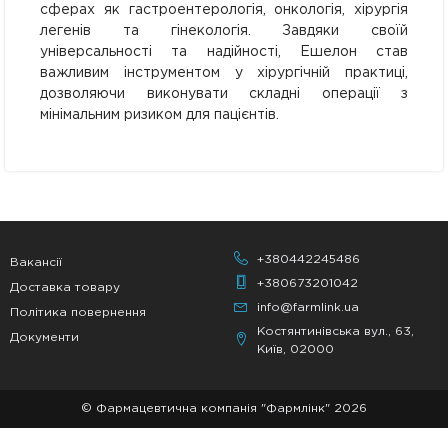
сферах як гастроентерологія, онкологія, хірургія
легенів та гінекологія. Завдяки своїй
універсальності та надійності, Ешелон став
важливим інструментом у хірургічній практиці,
дозволяючи виконувати складні операції з
мінімальним ризиком для пацієнтів.
+380442245486
Вакансії
+380673201042
Доставка товару
info@farmlink.ua
Політика повернення
Костянтинівська вул., 63,
Документи
Київ, 02000
© Фармацевтична компанія "Фармлінк" 2026