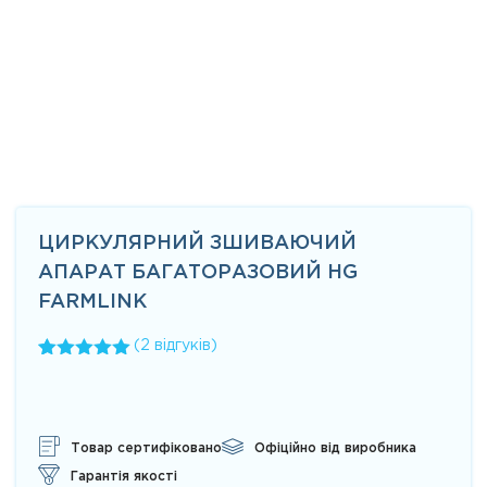
ЦИРКУЛЯРНИЙ ЗШИВАЮЧИЙ
АПАРАТ БАГАТОРАЗОВИЙ HG
FARMLINK
(
2
відгуків)
Рейтинг
2
5.00
з 5 на
основі
опитування
покупців
Товар сертифіковано
Офіційно від виробника
Гарантія якості