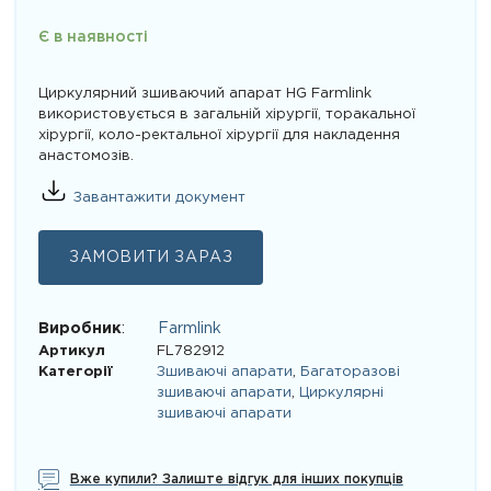
Є в наявності
Циркулярний зшиваючий апарат HG Farmlink
використовується в загальній хірургії, торакальної
хірургії, коло-ректальної хірургії для накладення
анастомозів.
Завантажити документ
ЗАМОВИТИ ЗАРАЗ
Виробник
:
Farmlink
Артикул
FL782912
Категорії
Зшиваючі апарати
,
Багаторазові
зшиваючі апарати
,
Циркулярні
зшиваючі апарати
Вже купили? Залиште відгук для інших покупців