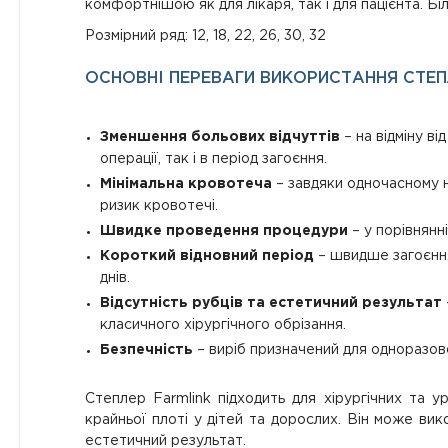
комфортнішою як для лікаря, так і для пацієнта. Б
Розмірний ряд: 12, 18, 22, 26, 30, 32
ОСНОВНІ ПЕРЕВАГИ ВИКОРИСТАННЯ СТЕПЛ
Зменшення больових відчуттів
– на відміну в
операції, так і в період загоєння.
Мінімальна кровотеча
– завдяки одночасному 
ризик кровотечі.
Швидке проведення процедури
– у порівнянн
Короткий відновний період
– швидше загоєння
днів.
Відсутність рубців та естетичний результат
класичного хірургічного обрізання.
Безпечність
– виріб призначений для одноразово
Степлер Farmlink підходить для хірургічних та ур
крайньої плоті у дітей та дорослих. Він може ви
естетичний результат.