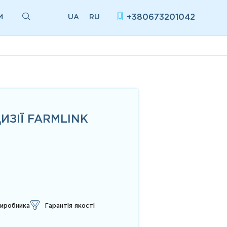
И
+380673201042
UA
RU
ИЗІЇ FARMLINK
виробника
Гарантія якості