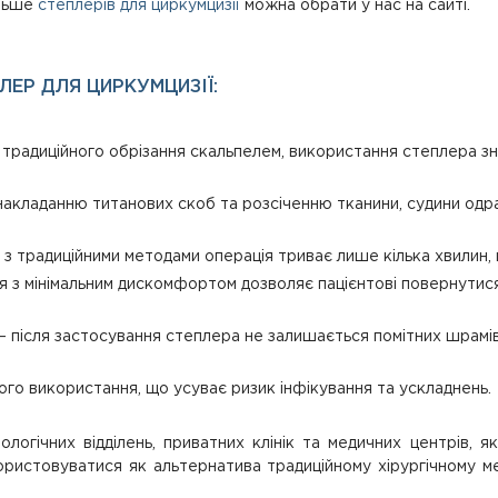
ільше
степлерів для циркумцизії
можна обрати у нас на сайті.
ЕР ДЛЯ ЦИРКУМЦИЗІЇ:
ід традиційного обрізання скальпелем, використання степлера з
накладанню титанових скоб та розсіченню тканини, судини од
і з традиційними методами операція триває лише кілька хвилин,
 з мінімальним дискомфортом дозволяє пацієнтові повернутися
– після застосування степлера не залишається помітних шрамів 
го використання, що усуває ризик інфікування та ускладнень.
ологічних відділень, приватних клінік та медичних центрів, 
користовуватися як альтернатива традиційному хірургічному 