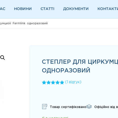
НАС
НОВИНИ
СТАТТІ
ДОКУМЕНТИ
КОНТАКТ
умцизії Farmlink одноразовий
СТЕПЛЕР ДЛЯ ЦИРКУМЦ
ОДНОРАЗОВИЙ
(
1
відгук)
Рейтинг
1
5.00
з 5 на
основі
опитування
покупця
Товар сертифіковано
Офіційно від 