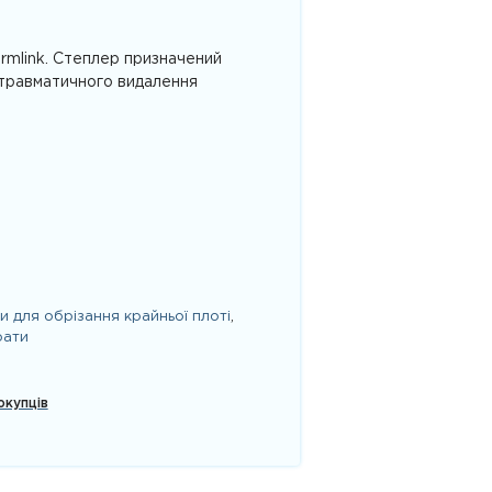
rmlink. Степлер призначений
 травматичного видалення
и для обрізання крайньої плоті
,
рати
окупців