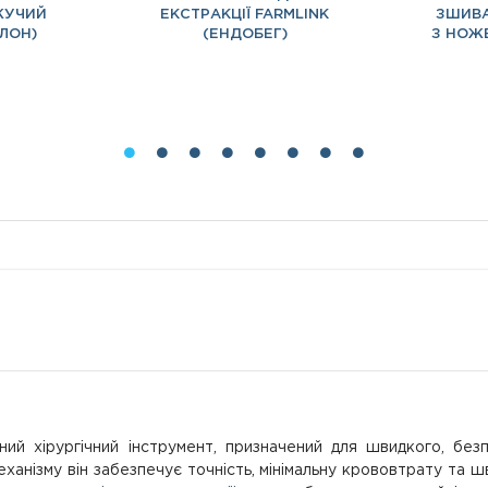
ЖУЧИЙ
ЕКСТРАКЦІЇ FARMLINK
ЗШИВА
ЛОН)
(ЕНДОБЕГ)
З НОЖ
ий хірургічний інструмент, призначений для швидкого, безп
механізму він забезпечує точність, мінімальну крововтрату та