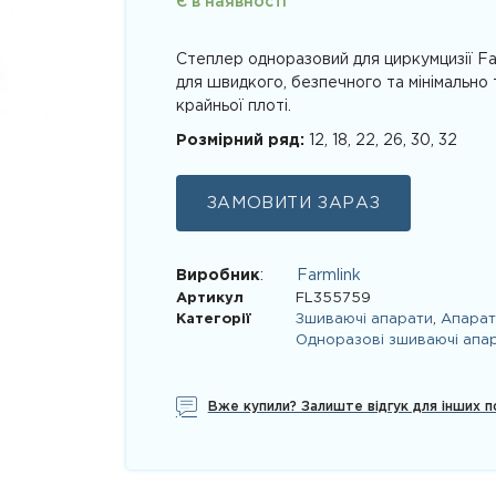
Є в наявності
Степлер одноразовий для циркумцизії Fa
для швидкого, безпечного та мінімально
крайньої плоті.
Розмірний ряд:
12, 18, 22, 26, 30, 32
ЗАМОВИТИ ЗАРАЗ
Виробник
:
Farmlink
Артикул
FL355759
Категорії
Зшиваючі апарати
,
Апарат
Одноразові зшиваючі апа
Вже купили? Залиште відгук для інших п