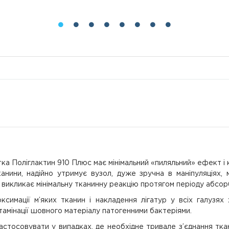
ка Поліглактин 910 Плюс має мінімальний «пиляльний» ефект і 
анини, надійно утримує вузол, дуже зручна в маніпуляціях, 
 викликає мінімальну тканинну реакцію протягом періоду абсорб
имації м’яких тканин і накладення лігатур у всіх галузях хір
амінації шовного матеріалу патогенними бактеріями.
астосовувати у випадках, де необхідне тривале з’єднання тка