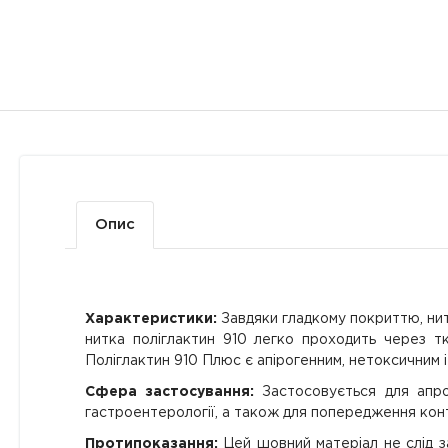
Опис
Характеристики:
Завдяки гладкому покриттю, нит
нитка поліглактин 910 легко проходить через тк
Поліглактин 910 Плюс є апірогенним, нетоксичним і
Сфера застосування:
Застосовується для апрокс
гастроентерології, а також для попередження конт
Протипоказання:
Цей шовний матеріал не слід з