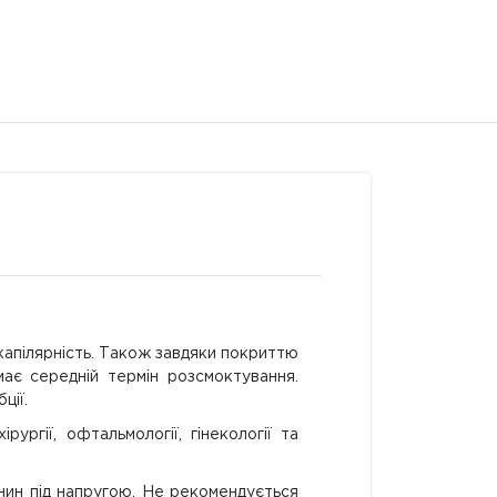
капілярність. Також завдяки покриттю
має середній термін розсмоктування.
ції.
ургії, офтальмології, гінекології та
нин під напругою. Не рекомендується