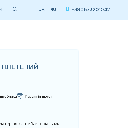
И
+380673201042
UA
RU
С ПЛЕТЕНИЙ
виробника
Гарантія якості
атеріал з антибактеріальним