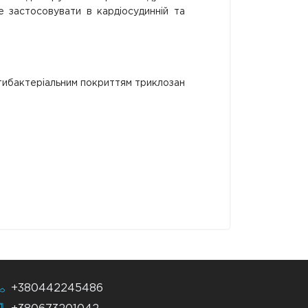
е застосовувати в кардіосудинній та
 антибактеріальним покриттям триклозан
+380442245486