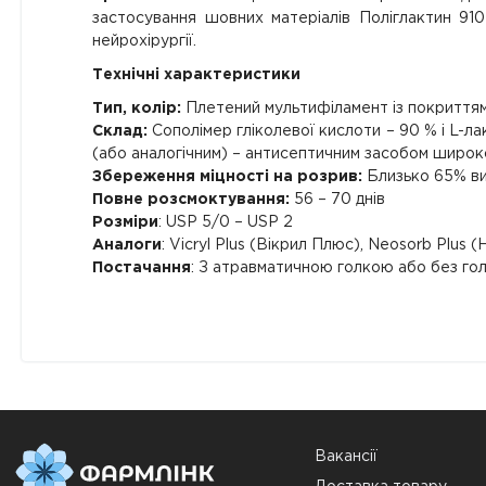
застосування шовних матеріалів Поліглактин 910
нейрохірургії.
Технічні характеристики
Тип, колір:
Плетений мультифіламент із покриттям
Склад:
Сополімер гліколевої кислоти – 90 % і L-лак
(або аналогічним) – антисептичним засобом широко
Збереження міцності на розрив:
Близько 65% вих
Повне розсмоктування:
56 – 70 днів
Розміри
: USP 5/0 – USP 2
Аналоги
: Vicryl Plus (Вікрил Плюс), Neosorb Plus
Постачання
: З атравматичною голкою або без гол
Вакансії