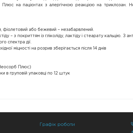
 Плюс на пацієнтах з алергічною реакцією на триклозан. Н
, фіолетовий або бежевий – незабарвлений.
тіду – з покриттям із гліколіду, лактіду і стеарату кальцію. З
го спектра дії.
ідної міцності на розрив зберігається після 14 днів
 (Неосорб Плюс)
ки в груповій упаковці по 12 штук
Графік роботи