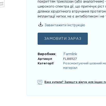
покриттям триклозан (або аналогічним)
широкого спектра дії, що пригнічує ріст
ділянки хірургічного втручання протягом
імплантації нитки, не є антибіотиком і не
Завантажити інструкцію
ЗАМОВИТИ ЗАРАЗ
Виробник
:
Farmlink
Артикул
FL881127
Категорії
Розсмоктуючий шовний ма
матеріал
Вже купили? Залиште відгук для інших п