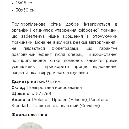
15х15 см
30х30 см
Поліпропіленова сітка добре інтегрується в
організм і стимулює утворення фіброзної тканини,
що забезпечує міцне зрощення з оточуючими
тканинами. Вона не викликає реакції відторгнення і
не піддається біодеградації, що гарантує
довговічний ефект після операції. Використання
поліпропіленової сітки дозволяє знизити ризик
ускладнень і прискорити процес відновлення
пацієнта після хірургічного втручання.
Діаметр нитки:
0,15 мм.
Склад
: Поліпропілен монофіламент.
Щільність
: 57 г/м².
Аналоги
: Prolene – Пролен (Ethicon), Parietene
Standart – Парієтен стандартний (Covidien).
Форма плетіння