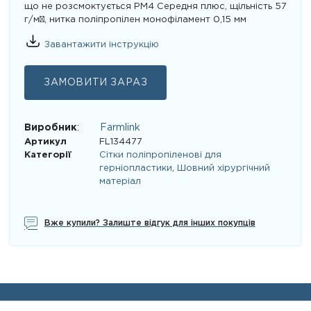
що не розсмоктується PM4 Середня плюс, щільність 57
г/м², нитка поліпропілен монофіламент 0,15 мм
Завантажити інструкцію
ЗАМОВИТИ ЗАРАЗ
Виробник
:
Farmlink
Артикул
FL134477
Категорії
Сітки поліпропіленові для
герніопластики
,
Шовний хірургічний
матеріал
Вже купили? Залиште відгук для інших покупців