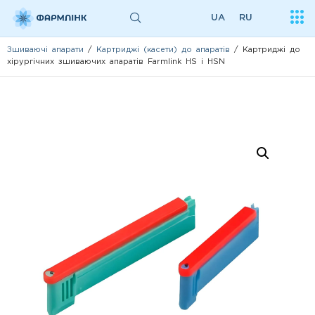
UA
RU
Зшиваючі апарати
/
Картриджі (касети) до апаратів
/ Картриджі до
хірургічних зшиваючих апаратів Farmlink HS і HSN