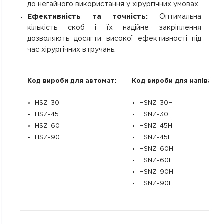
до негайного використання у хірургічних умовах.
Ефективність та точність:
Оптимальна
кількість скоб і їх надійне закріплення
дозволяють досягти високої ефективності під
час хірургічних втручань.
Код вироби для автомат:
Код вироби для напівавт
HSZ-30
HSNZ-30H
HSZ-45
HSNZ-30L
HSZ-60
HSNZ-45H
HSZ-90
HSNZ-45L
HSNZ-60H
HSNZ-60L
HSNZ-90H
HSNZ-90L