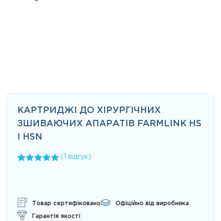
КАРТРИДЖІ ДО ХІРУРГІЧНИХ
ЗШИВАЮЧИХ АПАРАТІВ FARMLINK HS
І HSN
(
1
відгук)
Рейтинг
1
5.00
з 5 на
основі
опитування
покупця
Товар сертифіковано
Офіційно від виробника
Гарантія якості