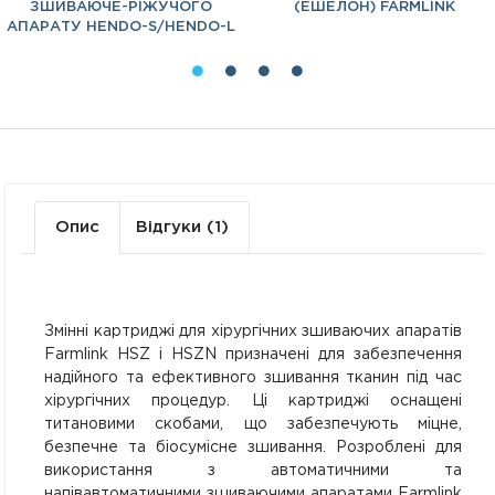
ЗШИВАЮЧЕ-РІЖУЧОГО
(ЕШЕЛОН) FARMLINK
АПАРАТУ HENDO-S/HENDO-L
Опис
Відгуки (1)
Змінні картриджі для хірургічних зшиваючих апаратів
Farmlink HSZ і HSZN призначені для забезпечення
надійного та ефективного зшивання тканин під час
хірургічних процедур. Ці картриджі оснащені
титановими скобами, що забезпечують міцне,
безпечне та біосумісне зшивання. Розроблені для
використання з автоматичними та
напівавтоматичними зшиваючими апаратами Farmlink