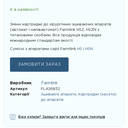
Є в наявності
Змінні картриджі до хірургічних зшиваючих апаратів
(автомат і напівавтомат) Farmlink HSZ, HSZN з
титановими скобами. Вся продукція відповідає
міжнародним стандартам якості.
Сумісні з апаратами серії Farmlink
HS
і
HSN
.
ЗАМОВИТИ ЗАРАЗ
Виробник
:
Farmlink
Артикул
FL426832
Категорії
Зшиваючі апарати
,
Картриджі (касети)
до апаратів
Вже купили? Залиште відгук для інших покупців