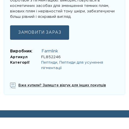
боротьби з пігментацією. Використовується в
косметичних засобах для зменшення темних плям,
вікових плям і нерівностей тону шкіри, забезпечуючи
більш рівний і яскравий вигляд.
ЗАМОВИТИ ЗАРАЗ
Виробник
:
Farmlink
Артикул
FL852246
Категорії
Пептиди
,
Пептиди для усунення
пігментації
Вже купили? Залиште відгук для інших покупців