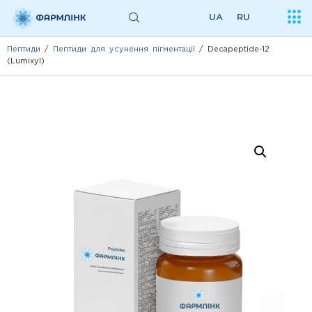
UA
RU
Пептиди
/
Пептиди для усунення пігментації
/ Decapeptide-12
(Lumixyl)