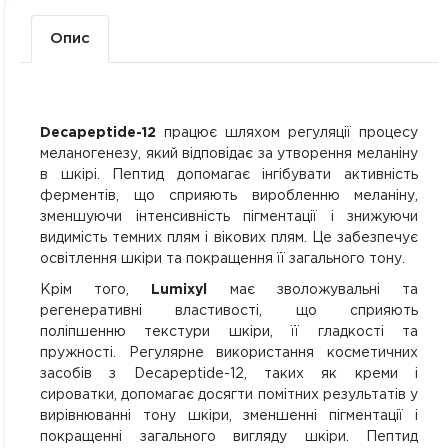
Опис
Decapeptide-12
працює шляхом регуляції процесу
меланогенезу, який відповідає за утворення меланіну
в шкірі. Пептид допомагає інгібувати активність
ферментів, що сприяють виробленню меланіну,
зменшуючи інтенсивність пігментації і знижуючи
видимість темних плям і вікових плям. Це забезпечує
освітлення шкіри та покращення її загального тону.
Крім того,
Lumixyl
має зволожувальні та
регенеративні властивості, що сприяють
поліпшенню текстури шкіри, її гладкості та
пружності. Регулярне використання косметичних
засобів з Decapeptide-12, таких як креми і
сироватки, допомагає досягти помітних результатів у
вирівнюванні тону шкіри, зменшенні пігментації і
покращенні загального вигляду шкіри. Пептид