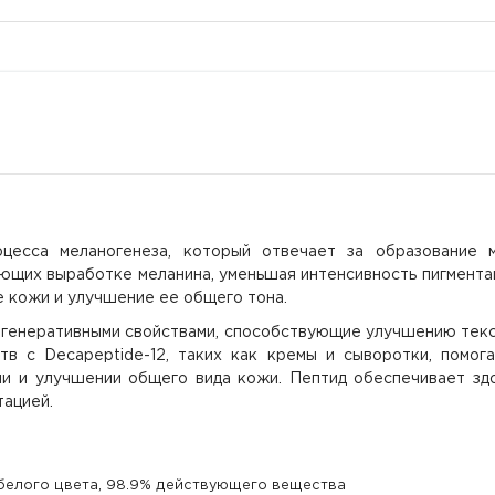
цесса меланогенеза, который отвечает за образование 
ющих выработке меланина, уменьшая интенсивность пигмента
е кожи и улучшение ее общего тона.
енеративными свойствами, способствующие улучшению тексту
тв с Decapeptide-12, таких как кремы и сыворотки, помог
ии и улучшении общего вида кожи. Пептид обеспечивает зд
тацией.
елого цвета, 98.9% действующего вещества