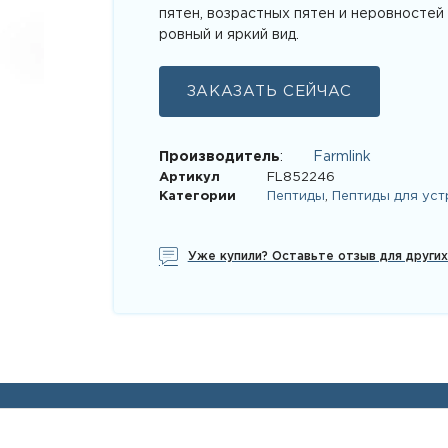
пятен, возрастных пятен и неровностей
ровный и яркий вид.
ЗАКАЗАТЬ СЕЙЧАС
Производитель
:
Farmlink
Артикул
FL852246
Категории
Пептиды
,
Пептиды для уст
Уже купили? Оставьте отзыв для други