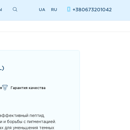
Ы
+380673201042
UA
RU
L)
я
Гарантия качества
эффективный пептид,
 и борьбы с пигментацией.
ах для уменьшения темных