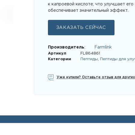
к капроевой кислоте, что улучшает его
обеспечивает значительный эффект.
ЗАКАЗАТЬ СЕЙЧАС
Производитель
:
Farmlink
Артикул
FL864861
Категории
Пептиды
,
Пептиды для улу
Уже купили? Оставьте отзыв для други