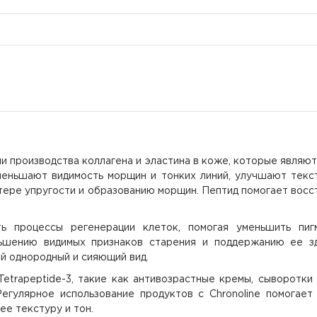
ии производства коллагена и эластина в коже, которые являю
уменьшают видимость морщин и тонких линий, улучшают текс
тере упругости и образованию морщин. Пептид помогает восст
ть процессы регенерации клеток, помогая уменьшить пи
ьшению видимых признаков старения и поддержанию ее зд
й однородный и сияющий вид.
etrapeptide-3, такие как антивозрастные кремы, сыворотки 
егулярное использование продуктов с Chronoline помогает
ее текстуру и тон.