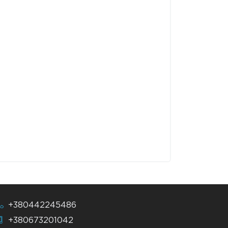
+380442245486
+380673201042