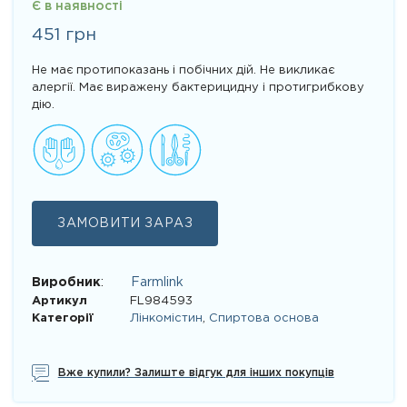
Є в наявності
451
грн
Не має протипоказань і побічних дій. Не викликає
алергії. Має виражену бактерицидну і протигрибкову
дію.
ЗАМОВИТИ ЗАРАЗ
Виробник
:
Farmlink
Артикул
FL984593
Категорії
Лінкомістин
,
Спиртова основа
Вже купили? Залиште відгук для інших покупців