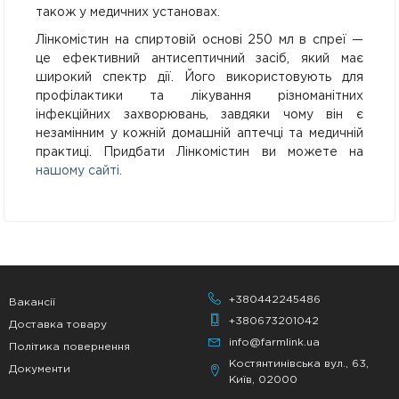
також у медичних установах.
Лінкомістин на спиртовій основі 250 мл в спреї —
це ефективний антисептичний засіб, який має
широкий спектр дії. Його використовують для
профілактики та лікування різноманітних
інфекційних захворювань, завдяки чому він є
незамінним у кожній домашній аптечці та медичній
практиці. Придбати Лінкомістин ви можете на
нашому сайті.
+380442245486
Вакансії
+380673201042
Доставка товару
info@farmlink.ua
Політика повернення
Костянтинівська вул., 63,
Документи
Київ, 02000