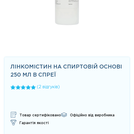
ЛІНКОМІСТИН НА СПИРТОВІЙ ОСНОВІ
250 МЛ В СПРЕЇ
(
2
відгуків)
Рейтинг
1
5.00
з 5 на
основі
опитування
покупця
Товар сертифіковано
Офіційно від виробника
Гарантія якості