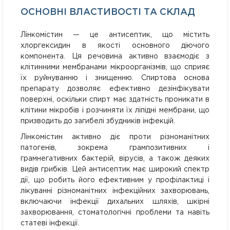
ОСНОВНІ ВЛАСТИВОСТІ ТА СКЛАД
Лінкомістин — це антисептик, що містить
хлоргексидин в якості основного діючого
компонента. Ця речовина активно взаємодіє з
клітинними мембранами мікроорганізмів, що сприяє
їх руйнуванню і знищенню. Спиртова основа
препарату дозволяє ефективно дезінфікувати
поверхні, оскільки спирт має здатність проникати в
клітини мікробів і розчиняти їх ліпідні мембрани, що
призводить до загибелі збудників інфекцій.
Лінкомістин активно діє проти різноманітних
патогенів, зокрема грампозитивних і
грамнегативних бактерій, вірусів, а також деяких
видів грибків. Цей антисептик має широкий спектр
дії, що робить його ефективним у профілактиці і
лікуванні різноманітних інфекційних захворювань,
включаючи інфекції дихальних шляхів, шкірні
захворювання, стоматологічні проблеми та навіть
статеві інфекції.