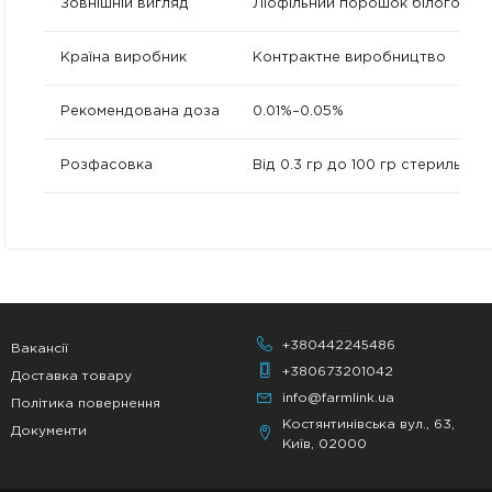
Зовнішній вигляд
Ліофільний порошок білого кол
Країна виробник
Контрактне виробництво
Рекомендована доза
0.01%–0.05%
Розфасовка
Від 0.3 гр до 100 гр стерильно
+380442245486
Вакансії
+380673201042
Доставка товару
info@farmlink.ua
Політика повернення
Костянтинівська вул., 63,
Документи
Київ, 02000