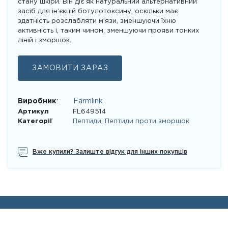
стану шкіри. Він діє як натуральний альтернативний
засіб для ін’єкцій ботулотоксину, оскільки має
здатність розслабляти м’язи, зменшуючи їхню
активність і, таким чином, зменшуючи прояви тонких
ліній і зморшок.
ЗАМОВИТИ ЗАРАЗ
Виробник
:
Farmlink
Артикул
FL649514
Категорії
Пептиди
,
Пептиди проти зморшок
Вже купили? Залиште відгук для інших покупців