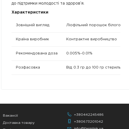
до підтримки молодості та здоров’я.
Характеристики
Зовнішній вигляд
Ліофільний порошок білого кол
Країна виробник
Контрактне виробництво
Рекомендована доза
0.005%-0.01%
Розфасовка
Від 0.3 гр до 100 гр стерильно
+380442245486
Вакансії
+380673201042
Доставка товару
info@farmlink.ua