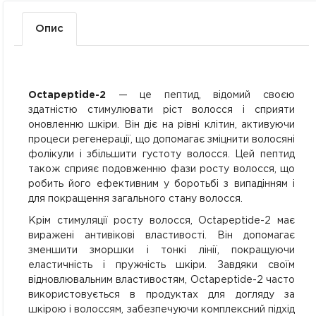
Опис
Octapeptide-2
— це пептид, відомий своєю
здатністю стимулювати ріст волосся і сприяти
оновленню шкіри. Він діє на рівні клітин, активуючи
процеси регенерації, що допомагає зміцнити волосяні
фолікули і збільшити густоту волосся. Цей пептид
також сприяє подовженню фази росту волосся, що
робить його ефективним у боротьбі з випадінням і
для покращення загального стану волосся.
Крім стимуляції росту волосся, Octapeptide-2 має
виражені антивікові властивості. Він допомагає
зменшити зморшки і тонкі лінії, покращуючи
еластичність і пружність шкіри. Завдяки своїм
відновлювальним властивостям, Octapeptide-2 часто
використовується в продуктах для догляду за
шкірою і волоссям, забезпечуючи комплексний підхід