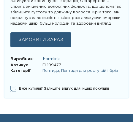
активувати клітинну регенерацію, Octapeptide-2
сприяє зміцненню волосяних фолікулів, що допомагає
збільшити густоту та довжину волосся. Крім того, він
покращує еластичність шкіри, розгладжуючи зморшки і
надаючи шкірі більш молодий та здоровий вигляд.
ЗАМОВИТИ ЗАРАЗ
Виробник
:
Farmlink
Артикул
FL199477
Категорії
Пептиди
,
Пептиди для росту вій і брів
Вже купили? Залиште відгук для інших покупців