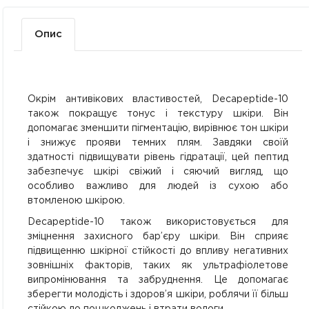
Опис
Окрім антивікових властивостей, Decapeptide-10
також покращує тонус і текстуру шкіри. Він
допомагає зменшити пігментацію, вирівнює тон шкіри
і знижує прояви темних плям. Завдяки своїй
здатності підвищувати рівень гідратації, цей пептид
забезпечує шкірі свіжий і сяючий вигляд, що
особливо важливо для людей із сухою або
втомленою шкірою.
Decapeptide-10 також використовується для
зміцнення захисного бар’єру шкіри. Він сприяє
підвищенню шкірної стійкості до впливу негативних
зовнішніх факторів, таких як ультрафіолетове
випромінювання та забруднення. Це допомагає
зберегти молодість і здоров’я шкіри, роблячи її більш