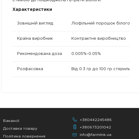
стійкою до пошкоджень і втрати вологи.
Характеристики
Зовнішній вигляд
Ліофільний порошок білого кол
Країна виробник
Контрактне виробництво
Рекомендована доза
0.005%-0.05%
Розфасовка
Від 0.3 гр до 100 гр стерильно
+380442245486
Вакансії
+380673201042
Доставка товару
info@farmlink.ua
Політика повернення