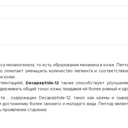
са меланогенеза, то есть образования меланина в коже. Пепт
о помогает уменьшить количество пигмента и соответствен
на кожи.
гментацией,
Decapeptide-12
также способствует улучшени
держивать общий тонус кожи, придавая ей более ровный и здо
тв , содержащих Decapeptide-12, таких как кремы и сыво
 достижению более свежего и молодого вида. Пептид являет
ь проявления старения.