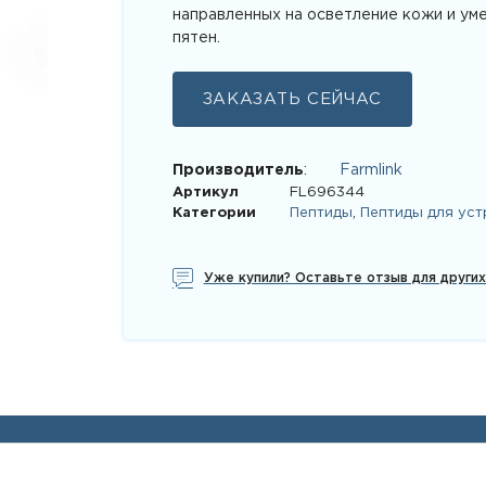
направленных на осветление кожи и ум
пятен.
ЗАКАЗАТЬ СЕЙЧАС
Производитель
:
Farmlink
Артикул
FL696344
Категории
Пептиды
,
Пептиды для уст
Уже купили? Оставьте отзыв для други