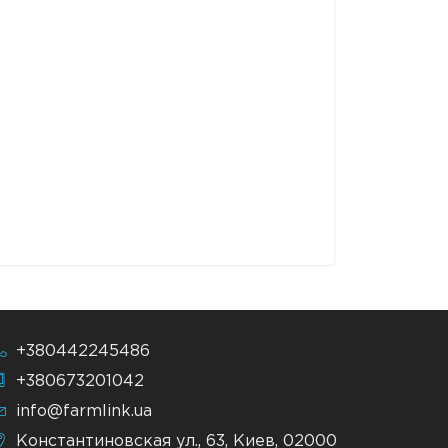
+380442245486
+380673201042
info@farmlink.ua
Константиновская ул., 63, Киев, 02000