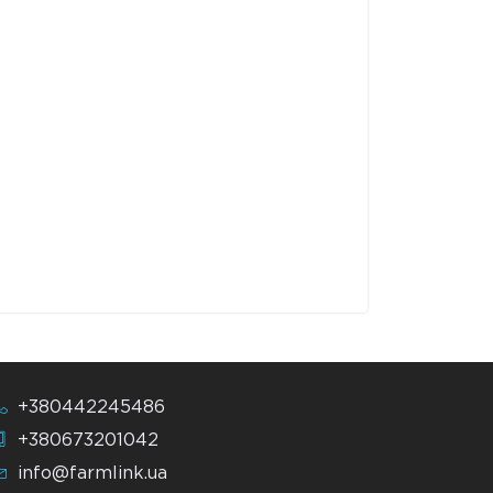
+380442245486
+380673201042
info@farmlink.ua