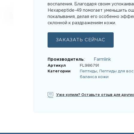
воспаления. Благодаря своим успокаива
Hexapeptide-49 помогает уменьшить ощ
покалывания, делая его особенно эффе
склонной к раздражениям кожи.
ЗАКАЗАТЬ СЕЙЧАС
Производитель
:
Farmlink
Артикул
FL986791
Категории
Пептиды
,
Пептиды для вос
баланса кожи
Уже купили? Оставьте отзыв для други