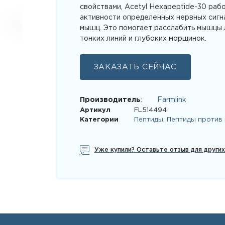
свойствами, Acetyl Hexapeptide-30 раб
активности определенных нервных сиг
мышц. Это помогает расслабить мышцы 
тонких линий и глубоких морщинок.
ЗАКАЗАТЬ СЕЙЧАС
Производитель
:
Farmlink
Артикул
FL514494
Категории
Пептиды
,
Пептиды против
Уже купили? Оставьте отзыв для други