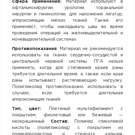
Сфера применения:
Материал используют в
офтальмохирургии, урологии, торакальной
хирургии и гинекологии, для наложения лигатур,
аппроксимации мягких тканей. Также его
применяют, чтобы накладывать швы во время
проведения операций на желчевыделительной и
мочевыделительной системах
Противопоказания
: Материал не рекомендуется
использовать на тканях сердечно-сосудистой и
центральной нервной системы. ПГА нельзя
применять, когда для стягивания краев раны
требуется длительное время, а также если края
раны испытывают растягивающую нагрузку.
Полигликолид противопоказано использовать в
случаях, если требуется длительная
аппроксимация тканей
Тип, цвет:
Плетеный мультифиламент с
покрытием, фиолетовый или бежевый —
неокрашенный.
Состав:
Полимер гликолевой
кислоты (полигликолид) с покрытием из
поликапролактона и стеарата кальция.