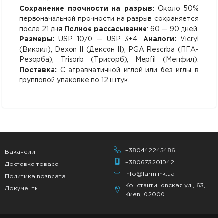
Сохранение прочности на разрыв:
Около 50%
первоначальной прочности на разрыв сохраняется
после 21 дня
Полное рассасывание
: 60 — 90 дней.
Размеры:
USP 10/0 — USP 3+4.
Аналоги:
Vicryl
(Викрил), Dexon II (Дексон II), PGA Resorba (ПГА-
Резорба), Trisorb (Трисорб), Mepfil (Мепфил).
Поставка:
С атравматичной иглой или без иглы в
групповой упаковке по 12 штук.
+380442245486
Вакансии
+380673201042
Доставка товара
info@farmlink.ua
Политика возврата
Константиновская ул., 63,
Документы
Киев, 02000