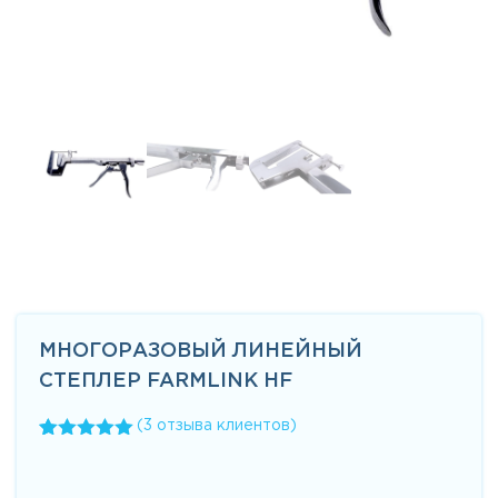
МНОГОРАЗОВЫЙ ЛИНЕЙНЫЙ
СТЕПЛЕР FARMLINK HF
(
3
отзыва клиентов)
Рейтинг
3
5.00
из 5
на основе